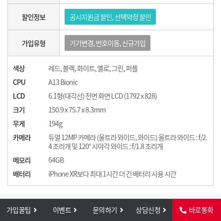
할인정보
공시지원금 할인, 선택약정 할인
가입유형
기기변경, 번호이동, 신규가입
색상
레드, 블랙, 화이트, 옐로, 그린, 퍼플
CPU
A13 Bionic
LCD
6.1형(대각선) 전면 화면 LCD (1792 x 828)
크기
150.9 x 75.7 x 8.3mm
무게
194g
카메라
듀얼 12MP 카메라 (울트라 와이드, 와이드) 울트라 와이드 : f/2.
4 조리개 및 120° 시야각 와이드 : f/1.8 조리개
메모리
64GB
배터리
iPhone XR보다 최대 1시간 더 긴 배터리 사용 시간
가입꿀팁
이벤트
문의하기
상담신청
바로통화