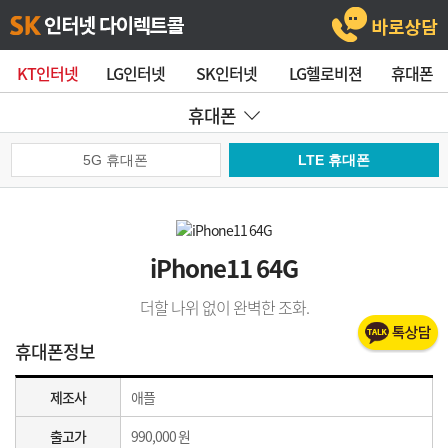
KT인터넷
LG인터넷
SK인터넷
LG헬로비젼
휴대폰
휴대폰
5G 휴대폰
LTE 휴대폰
iPhone11 64G
더할 나위 없이 완벽한 조화.
휴대폰정보
제조사
애플
출고가
990,000 원