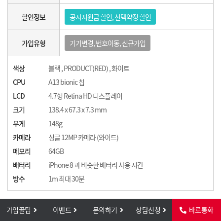
할인정보
공시지원금 할인, 선택약정 할인
가입유형
기기변경, 번호이동, 신규가입
색상
블랙 , PRODUCT(RED) , 화이트
CPU
A13 bionic 칩
LCD
4.7형 Retina HD 디스플레이
크기
138.4 x 67.3 x 7.3 mm
무게
148g
카메라
싱글 12MP 카메라 (와이드)
메모리
64GB
배터리
iPhone 8 과 비슷한 배터리 사용 시간
방수
1m 최대 30분
가입꿀팁
이벤트
문의하기
상담신청
바로통화