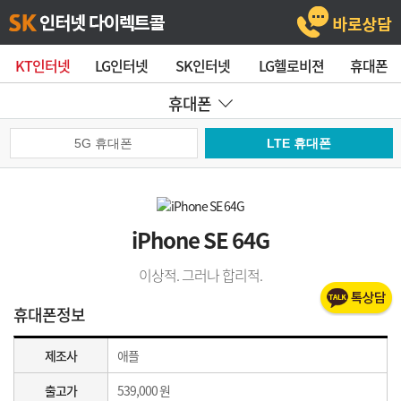
KT인터넷
LG인터넷
SK인터넷
LG헬로비젼
휴대폰
휴대폰
5G 휴대폰
LTE 휴대폰
iPhone SE 64G
이상적. 그러나 합리적.
휴대폰정보
제조사
애플
출고가
539,000 원