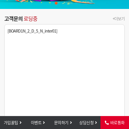
고객문의
로딩중
+더보기
[BOARD1N_2_D_5_N_inter01]
가입꿀팁
이벤트
문의하기
상담신청
바로통화