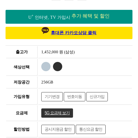
추가 혜택 및 할인
+
U
인터넷, TV 가입시
휴대폰 카카오상담 클릭
출고가
1,452,000 원 (삼성)
색상선택
저장공간
256GB
가입유형
기기변경
번호이동
신규가입
요금제
5G 요금제 보기
할인방법
공시지원금 할인
통신요금 할인