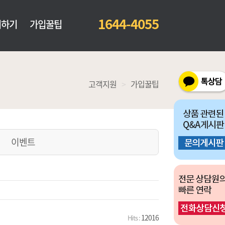
1644-4055
의하기
가입꿀팁
고객지원
>
가입꿀팁
이벤트
12016
Hits :