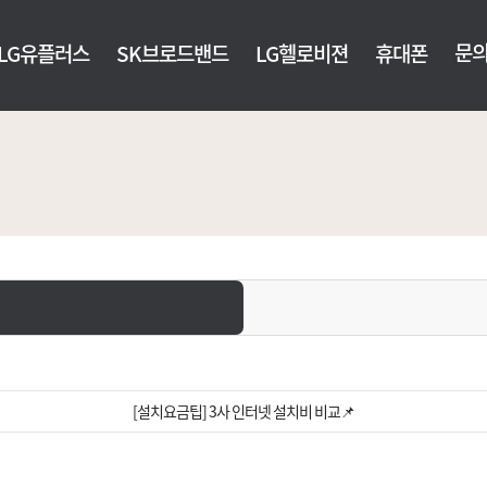
문
LG유플러스
SK브로드밴드
LG헬로비젼
휴대폰
[설치요금팁] 3사 인터넷 설치비 비교📌