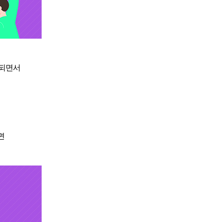
 되면서
면